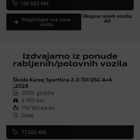
118.583 KM
Ukupno novih vozila:
Pregledajte sva nova
40
vozila
Izdvajamo iz ponude
rabljenih/polovnih vozila
Škoda Karoq Sportline 2.0 TDI DSG 4×4
;2026
2026. godište
2.750 km
110/150 kw/ks
Dizel
77.300 KM