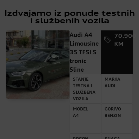
Izdvajamo iz ponude testnih
i službenih vozila
Audi A4
70.900
Limousine
KM
35 TFSI S
tronic
Sline
STANJE
MARKA
TESTNA I
AUDI
SLUŽBENA
VOZILA
MODEL
GORIVO
A4
BENZIN
POGON
SNAGA