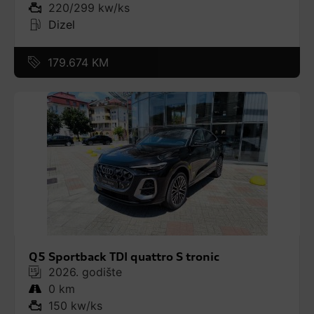
220/299 kw/ks
Dizel
179.674 KM
Q5 Sportback TDI quattro S tronic
2026. godište
0 km
150 kw/ks