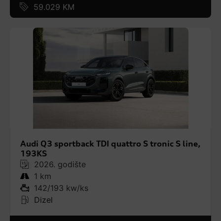
59.029 KM
Audi Q3 sportback TDI quattro S tronic S line,
193KS
2026. godište
1 km
142/193 kw/ks
Dizel