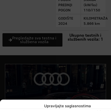
PREDNJI
(kW/ks)
POGON
110//150
GODIŠTE
KILOMETRAŽA
2024
5.866 km
Ukupno testnih i
Pregledajte sva testna i
službenih vozila:
1
službena vozila
Upravljajte saglasnostima