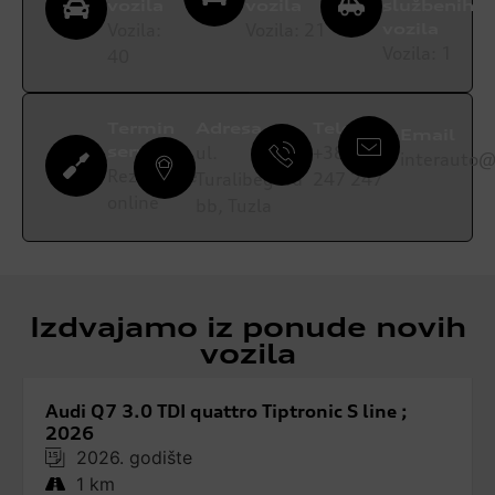
vozila
vozila
službenih
Vozila:
Vozila:
21
vozila
Vozila:
1
40
Termin
Adresa
Telefon
Email
servisa
ul.
+387 35
interauto@
Rezervišite
Turalibegova
247 247
online
bb, Tuzla
Izdvajamo iz ponude novih
vozila
Audi Q7 3.0 TDI quattro Tiptronic S line ;
2026
2026. godište
1 km