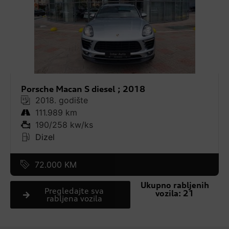
Porsche Macan S diesel ; 2018
2018. godište
111.989 km
190/258 kw/ks
Dizel
72.000 KM
Ukupno rabljenih
Pregledajte sva
vozila:
21
rabljena vozila