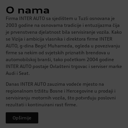
O nama
Firma INTER AUTO sa sjedištem u Tuzli osnovana je
2003 godine na osnovama tradicije i entuzijazma čija
je prvenstvena djelatnost bila servisiranje vozila. Kako
se Vizija i ambicija vlasnika i direktora firme INTER
AUTO, g-dina Begić Muhameda, ogleda u povezivanju
firme sa nekim od svjetskih priznatih brendova u
automobilskoj branši, tako početkom 2004 godine
INTER AUTO postaje Ovlašteni trgovac i serviser marke
Audi i Seat.
Danas INTER AUTO zauzima vodeće mjesto na
regionalnom tržištu Bosne i Hercegovine u prodaji i
servisiranju motornih vozila, što potvrđuju poslovni
rezultati i kontinuirani rast firme.
Opširnije