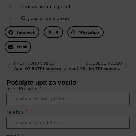
· Tour assistance paket
· City assistance paket
Facebook
X
WhatsApp
Email
PRETHODNO VOZILO
SLJEDEĆE VOZILO
Audi Q7 50TDI quattro Tiptronic Sline
Audi A6 Lim TDI quattro S tronic S line
Pošaljite upit za vozilo
Ime i Prezime
Telefon
Email