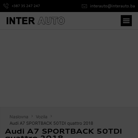
interauto@interauto.ba
+387 35 247 247
Vozila u po
O nam
Audi A7 SPORTBACK
50TDI quattro 2018
Naslovna
Vozila
Audi A7 SPORTBACK 50TDI quattro 2018
Audi A7 SPORTBACK 50TDI
quattro 2018