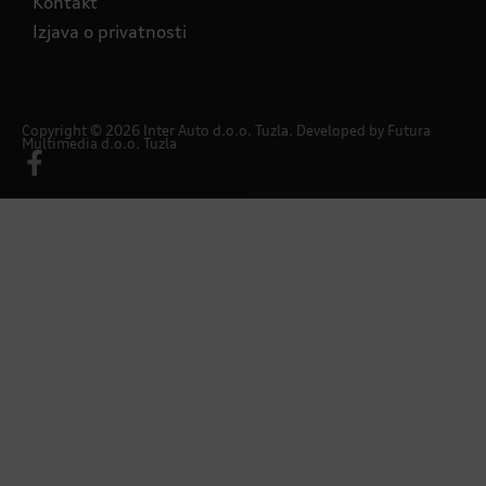
Kontakt
Izjava o privatnosti
Copyright © 2026 Inter Auto d.o.o. Tuzla. Developed by
Futura
Multimedia d.o.o. Tuzla