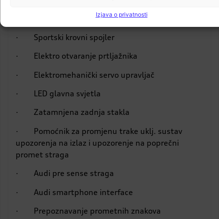
Izjava o privatnosti
· Gume 225/55 R18
· Sportski krovni spojler
· Elektro otvaranje prtljažnika
· Elektromehanički servo upravljač
· LED glavna svjetla
· Zatamnjena zadnja stakla
· Pomoćnik za promjenu trake uklj. sustav
upozorenja na izlaz i upozorenje na poprečni
promet straga
· Audi pre sense straga
· Audi smartphone interface
· Prepoznavanje prometnih znakova