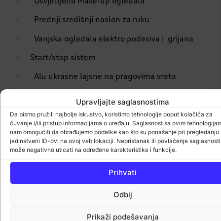
· Osvjetljena Make-up ogledala
· Prednji središnji naslon za ruku
· Vanjska ogledala elektro podesiva i grijana
· Start/stop sistem
· Alu ukrasne lajsne na pragovima vrata
· Prednji i stražnji parking senzori
Upravljajte saglasnostima
· Tempomat sa programirajućim
Da bismo pružili najbolje iskustvo, koristimo tehnologije poput kolačića za
čuvanje i/ili pristup informacijama o uređaju. Saglasnost sa ovim tehnologija
limitatorom brzine
nam omogućiti da obrađujemo podatke kao što su ponašanje pri pregledanju i
jedinstveni ID-ovi na ovoj veb lokaciji. Nepristanak ili povlačenje saglasnosti
· Automatski klima uredjaj, 4 zone
može negativno uticati na određene karakteristike i funkcije.
· Bluetooth interface
Prihvati
· Presvlake sjedala Koža
Odbij
· MMI navigation
Prikaži podešavanja
· Ambijento osvjetljenje